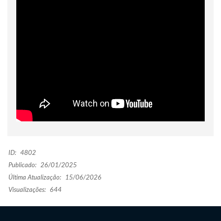
ID:
4802
Publicado:
26/01/2025
Última Atualização:
15/06/2026
Visualizações:
644